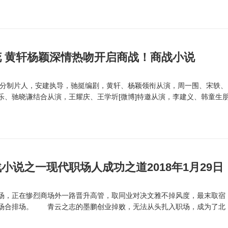
 黄轩杨颖深情热吻开启商战！商战小说
分制片人，安建执导，驰挺编剧，黄轩、杨颖领衔从演，周一围、宋轶、
乐、驰晓谦结合从演，王耀庆、王学圻[微博]特邀从演，李建义、韩童生
小说之一现代职场人成功之道2018年1月29日
，正在惨烈商场外一路晋升高管，取同业对决文雅不掉风度，最末取宿
场合排场。 青云之志的墨鹏创业掉败，无法从头扎入职场，成为了北
.