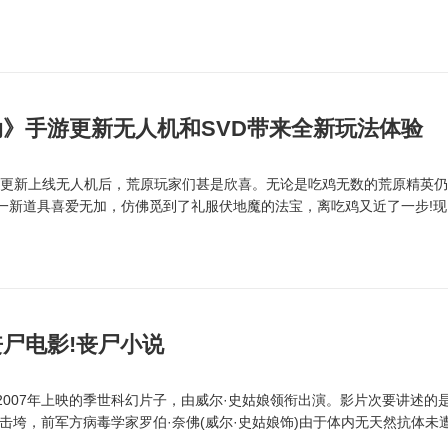
》手游更新无人机和SVD带来全新玩法体验
更新上线无人机后，荒原玩家们甚是欣喜。无论是吃鸡无数的荒原精英
一新道具喜爱无加，仿佛觅到了礼服伏地魔的法宝，离吃鸡又近了一步!现
尸电影!丧尸小说
07年上映的季世科幻片子，由威尔·史姑娘领衔出演。影片次要讲述的
所击垮，前军方病毒学家罗伯·奈佛(威尔·史姑娘饰)由于体内无天然抗体未