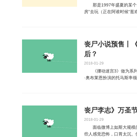
那是1997年盛夏的某个
房”去玩（正在阿谁时候“逛
逛戏机）。...
丧尸小说预售丨
后？
2018-01-29
《挪动迷宫3》做为系列
·奥布莱恩扮演的托马斯率
来最初的反邪较劲。...
丧尸李志》万圣
2018-01-29
面临微博上如斯大规模的进
些人感觉恐怖，口胃太沉。