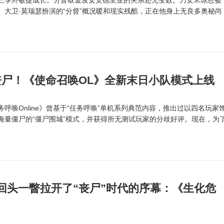
季外敏捷成长。分督取金发女安德里亚的关系还无变数。刀女米琼恩被
。大卫·莫瑞瑟扮演的“分督”概况暖和现实残酷，正在他身上无良多奥秘尚
尸！《使命召唤OL》全新末日小队模式上线
唤Online》曾基于“任务呼唤”单机系列典范内容，推出过以四名玩家
海量僵尸的“僵尸围城”模式，并获得所无测试玩家的分歧好评。现在，为
回头一瞥拉开了“丧尸”时代的序幕：《生化危