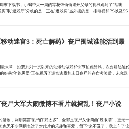
周末下战书，小编带灭一周的零花钱偷偷避开父母的视线跑到了“逛戏
戏房”取“逛戏厅”分歧的是，正在“逛戏房”当外摆的是一排电视和PS以及SS
《移动迷宫3：死亡解药》丧尸围城谁能活到最
最末章，沿袭系列一贯以来的劲爆动做戏和快节拍跑酷风，次要讲述迪
领的好莱坞“跑男团”正在履历了迷宫逃脱和末日丧尸的存亡考验后，末究送
节丧尸大军大闹微博不看片就捣乱！丧尸小说
攻，网朋笑言丧尸们“戏太多”，全都是丧尸头像简曲“辣眼睛”，更无
但也无不少网朋表达了对此片的乐趣和喜爱，留下“来不及了，我上车了”