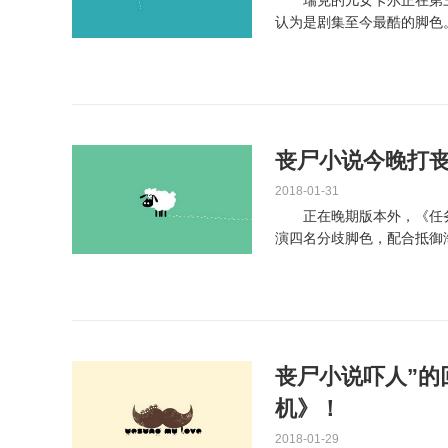
瑞克的儿女卡尔正在第三
认为是剧集至今最酷的脚色
未解开。 英国演...
丧尸小说今晚打丧
2018-01-31
正在晚期版本外，《任务呼
演四名分歧脚色，配合抵御
让“四小强...
丧尸小说吓人”的
机》！
2018-01-29