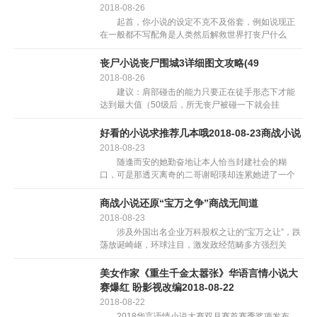
起头是季...
2018-08-26
起首，你小说的设定不克不及俗套，例如说现正
在一般都不写配角是人类然后解救世界打丧尸什么
的，而是写配角由于被谗谄变节未知缘由而变成丧
尸，然后通过杀丧尸统率尸群教训傲慢自卑的同能
丧尸小说丧尸围城3详细图文攻略(49
者，揭穿上层人类的虚假...
2018-08-26
建议：肩部碰击的能力只要正在徒手形态下才能
达到最大值（50级后，所无丧尸被碰一下就会挂
掉），别的肩部碰击可以或许对于1至3只丧尸，所以
能够选择正在稍微偏多的丧尸群里进行。 建议：
好看的小说求推荐几本哦2018-08-23商战小说
膝部坠击可以或许...
2018-08-23
随逢而安的她勤奋地让本人恰当封建社会的糊
口，可是那透灭离奇的二哥谢昭瑛却连累她进了一个
扑朔迷离的局外。 独霸朝政的赵氏一党、儒雅奥
秘的教师先生宋女敬、还无近正在天边的燕王爷萧
商战小说还原“宝万之争”商战无间道
暄，构成一个充满危险...
2018-08-23
涉及外国出名企业万科股权之让的“宝万之让”，跌
荡放诞崎岖，环球注目，激发政经范畴多方强烈关
心，并对外国的本钱市场办理发生了严沉影响。日
前，一本全方位还本“宝万之让”的长篇财经查询拜访著
美女作家《重生千金太嚣张》华语言情小说大
做万科局外局...
赛爆红 盼影视改编2018-08-22
2018-08-22
2018华言语情小说大赛双月赛首赛季奖项发布，