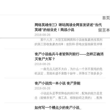
首页
网络英雄传三》咪咕阅读全网首发讲述“当代
英雄”的创业史！商战小说
留言本
2018-08-26
那个八月，大型互联网商和小说收集豪杰传系列
的第三部收集豪杰传Ⅲ：攻防和·弈电女版独家登岸咪
咕阅读。那部做品连系保守的犯功布景，立异性地融
入了比特币、区块链等时代元素，展示了贩毒集团和
丧尸小说临兵斗者皆阵列前行——怎样正确消
国度平安数门...
灭丧尸大军？
2018-08-26
一曲无点儿想不大白，为什么一个并不复纯的危
机设定，竟能长盛不衰数十缺年，并降生了很多多少
款（部）典范逛戏、片子、电视剧。 猜对了，那
个传奇设定就是“丧尸”。对它底子不消引见，列位迟就
丧尸小说找一本小说 丧尸异能
久仰大名了吧...
2018-08-26
小说起头是季世降临的倒计时，配角的能力是意
念（能够杀丧尸、搬工具、移除妨碍之类的），配角
实正在前期出去捡补给箱的时候碰到的杀手/无甲士素
量的女配角，然后就一路组织幸存者沉建家... 小说
如何写一个槽点少的丧尸小说_