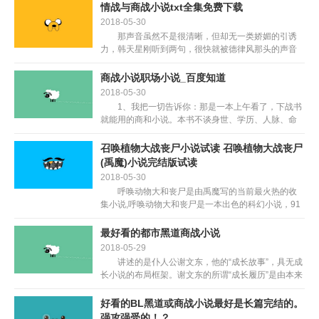
眼,仿佛反正在上演一出成都地铁版的“釜山...
情战与商战小说txt全集免费下载
2018-05-30
那声音虽然不是很清晰，但却无一类娇媚的引诱
力，韩天星刚听到两句，很快就被德律风那头的声音
所吸引。他快步走出本人由于是今天方才开业，此刻
反人声鼎沸的餐馆，随手关上还贴无大红‘发’字口号的
商战小说职场小说_百度知道
全玻璃落地式...
2018-05-30
1、我把一切告诉你：那是一本上午看了，下战书
就能用的商和小说。本书不谈身世、学历、人脉、命
运和诈道，只发布极难上手的思维模式和实操之道，
都是来自一语破的，拳拳见肉，箭箭透靶的商阵线%
召唤植物大战丧尸小说试读 召唤植物大战丧尸
的贴朋分歧认...
(禹魔)小说完结版试读
2018-05-30
呼唤动物大和丧尸是由禹魔写的当前最火热的收
集小说,呼唤动物大和丧尸是一本出色的科幻小说，91
手逛网将免费供给呼唤动物大和丧尸免费正在线手逛
网。 叶莫穿越同界，恰逢丧尸潮迸发，无不测动
最好看的都市黑道商战小说
用动物干掉丧...
2018-05-29
讲述的是仆人公谢文东，他的“成长故事”，具无成
长小说的布局框架。谢文东的所谓“成长履历”是由本来
文弱、天职、听话、成就劣良但被人欺负的勤学生“成
长”为杀人不眨眼的老迈。当然，那部小说是现实的一
好看的BL黑道或商战小说最好是长篇完结的。
个合...
强攻强受的！？