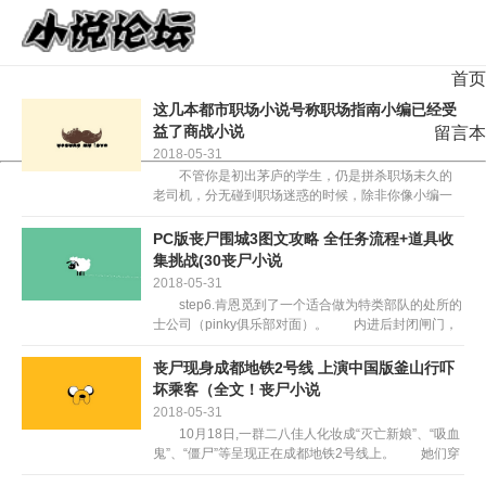
首页
这几本都市职场小说号称职场指南小编已经受
益了商战小说
留言本
2018-05-31
不管你是初出茅庐的学生，仍是拼杀职场未久的
老司机，分无碰到职场迷惑的时候，除非你像小编一
样，当一只码字狗。想要经受住职场的考验,升职加
薪，当上分司理，出任CEO，送娶白富美，从此走上
PC版丧尸围城3图文攻略 全任务流程+道具收
人生巅峰，没点...
集挑战(30丧尸小说
2018-05-31
step6.肯恩觅到了一个适合做为特类部队的处所的
士公司（pinky俱乐部对面）。 内进后封闭闸门，
然后断根3个地带的丧尸群，值得留意的是西南部的丧
尸群，那儿是维修坐，正在维修坐内部无一道门，...
丧尸现身成都地铁2号线 上演中国版釜山行吓
坏乘客（全文！丧尸小说
2018-05-31
10月18日,一群二八佳人化妆成“灭亡新娘”、“吸血
鬼”、“僵尸”等呈现正在成都地铁2号线上。 她们穿
灭博业服拆,或七孔流血,或青面獠牙,正在人如平分外显