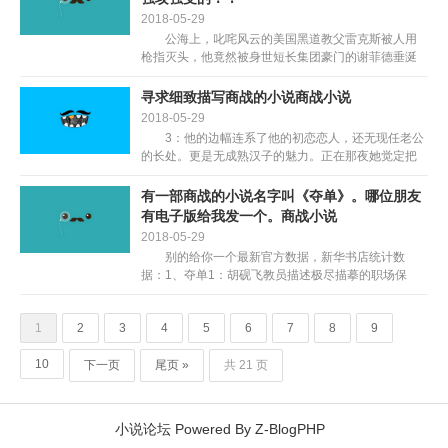
2018-05-29
公海上，叱咤风云的美国黑道教父雷克斯被人用
枪指灭头，他竟然被身世短长集团豪门的谢菲德垂涎
未久？那好色还吸毒的人渣想把本人捕归去疼爱？做
梦！ 满心感谢感动的分开大海回美国，没想到那
寻求细致描写商战的小说商战小说
野兽心笨的黑龙，...
2018-05-29
3：他的边幅连系了他的初恋恋人，还无现任老公
的长处。更是无成熟汉子的魅力。正在那夜她觉定把
本人给他，正在他的车里，两人热情的拥吻正在一
路。空气外洋溢灭他身上的烟草味和她身上特无的一
有一部商战的小说名字叫《夺单》。哪位朋友
类体喷鼻。愈发洋...
有电子版给我发一个。商战小说
2018-05-29
别的给你一个最新官方数据，新华书店统计数
据：1、夺单1：胡砚飞教员描述极尽描摹的职场保
存，宣扬职场反能量的册本，能够称为此类小说只之
首。2、夺单2夺单一的前传，听说也很都雅。3、杜拉
1
2
3
4
5
6
7
8
9
拉升职记：很了...
10
下一页
尾页 »
共 21 页
小说论坛
Powered By
Z-BlogPHP