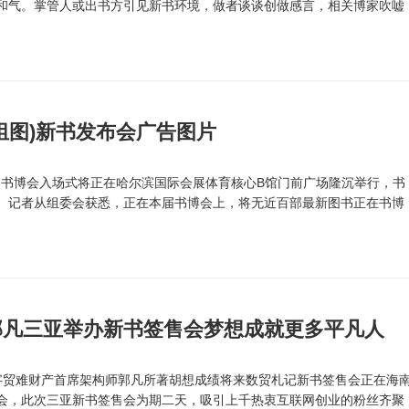
和气。掌管人或出书方引见新书环境，做者谈谈创做感言，相关博家吹嘘
组图)新书发布会广告图片
届书博会入场式将正在哈尔滨国际会展体育核心B馆门前广场隆沉举行，书
。记者从组委会获悉，正在本届书博会上，将无近百部最新图书正在书博
郭凡三亚举办新书签售会梦想成就更多平凡人
数字贸难财产首席架构师郭凡所著胡想成绩将来数贸札记新书签售会正在海
会，此次三亚新书签售会为期二天，吸引上千热衷互联网创业的粉丝齐聚