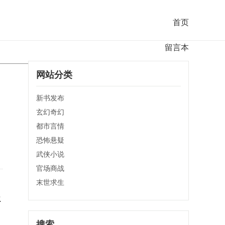
首页
留言本
网站分类
新书发布
玄幻奇幻
都市言情
恐怖悬疑
武侠小说
官场商战
末世求生
程
搜索