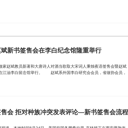
赵斌新书签售会在李白纪念馆隆重举行
油做家赵斌教员新著和大唐诗人对酒当歌取大宋词人秉烛夜语签售会暨赵斌
在江油李白留念馆举行。 赵斌系外国李白研究会会员，省做协会员，
售会 拒对种族冲突发表评论—新书签售会流