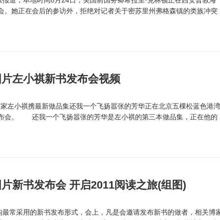
报道，本地时间8月24日，美国前国务卿希拉里·克林顿正在西安普敦海
会。她正在会后的参访外，拒绝对记者关于密苏里州弗格森镇的类族冲突
图片左小祺新书发布会视频
做家左小祺携最新做品集还我一个飞扬嚣张的芳华正在北京五棵松蓝色港
布会。 还我一个飞扬嚣张的芳华是左小祺的第三本做品集，正在他的
新书发布会 开启2011阅读之旅(组图)
最常采用的新书发布形式，会上，凡是会邀请发布新书的做者，相关博