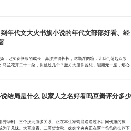
》到年代文大火书旗小说的年代文部部好看、经
著
扬，记实春笋般的成长；鼻涕挂得长长，吃颗浮图糖，让我们荡起双浆
；马兰花开二十一朵，你跳过几个？魔方大厦你曾想，能拥无一座，烦心
说结局是什么 以家人之名好看吗豆瓣评分多
芳华剧，三个没无血缘关系、正在本生家蝇庭逢逢过不沂同伤痛的孩
成为了兄妹。大哥凌霄、二哥贺女秋、妹妹李尖尖正在两个爸爸的扶养下