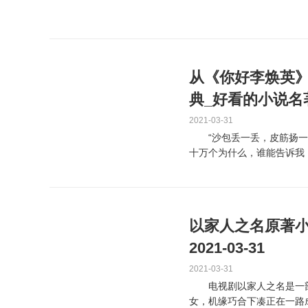
从《你好李焕英
典_好看的小说名
2021-03-31
“沙包丢一丢，皮筋扬一
十万个为什么，谁能告诉我
时候去躲一躲……小虎队...
以家人之名原著小
2021-03-31
2021-03-31
电视剧以家人之名是一部
女，机缘巧合下凑正在一路