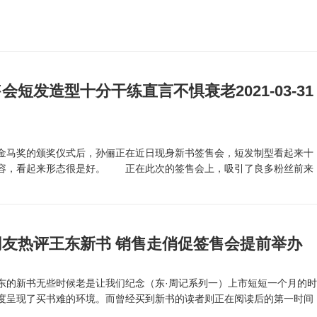
短发造型十分干练直言不惧衰老2021-03-31
马奖的颁奖仪式后，孙俪正在近日现身新书签售会，短发制型看起来十
容，看起来形态很是好。 正在此次的签售会上，吸引了良多粉丝前来
.
友热评王东新书 销售走俏促签售会提前举办
的新书无些时候老是让我们纪念（东·周记系列一）上市短短一个月的
度呈现了买书难的环境。而曾经买到新书的读者则正在阅读后的第一时间