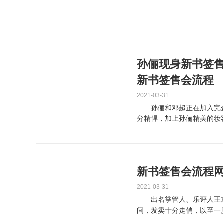
现场，现场火爆，...
孙俪现身新书签售会
新书签售会流程
2021-03-31
孙俪和邓超正在加入完金
分精悍，加上孙俪精美的妆
加入，除了大人外，还丰年..
新书签售会流程网
2021-03-31
出名掌管人、乐评人王东
间，发卖十分走俏，以至一
颁发了逼实的评论。为了...