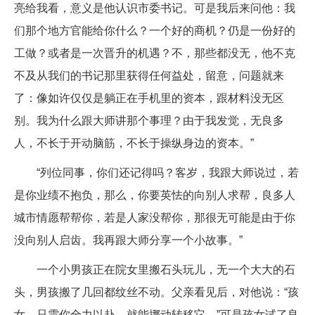
亮给我看，意义是他认识市委书记。可是我后来问他：我
们那个地方官能给你什么？一个好的商机？仍是一份好的
工做？或者是一次晋升的机遇？不，那些都没无，他不克
不及从我们的书记那里获得任何益处，留意，问题就来
了：像如许仅仅是躺正在手机里的资本，跟材料没无区
别。我为什么跟大师讲那个事理？由于我发觉，无良多
人，不长于开动脑筋，不长于操纵身边的资本。”
“列位同事，你们还记得吗？客岁，我跟大师说过，若
是你业绩不抱负，那么，你要英怯的向别人求帮，良多人
城市情愿帮帮你，若是人家没帮你，那很无可能是由于你
没向别人启齿。我再跟大师分享一个小故事。”
一个小男孩正在院女里搬石头玩儿，无一个大大的石
头，男孩搬了几回都纹丝不动。父亲看见后，对他说：“孩
女，只需你全力以赴，就能挪动转移它。”可是孩女试了良