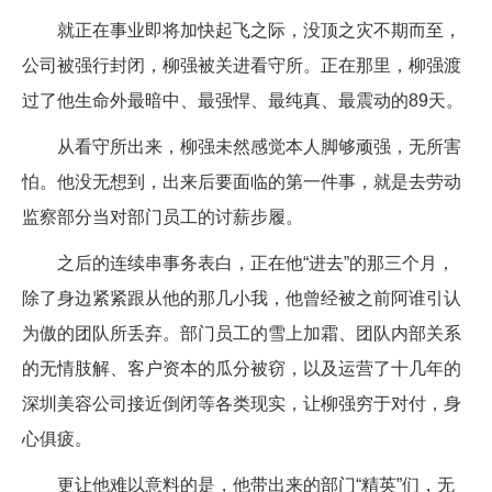
就正在事业即将加快起飞之际，没顶之灾不期而至，
公司被强行封闭，柳强被关进看守所。正在那里，柳强渡
过了他生命外最暗中、最强悍、最纯真、最震动的89天。
从看守所出来，柳强未然感觉本人脚够顽强，无所害
怕。他没无想到，出来后要面临的第一件事，就是去劳动
监察部分当对部门员工的讨薪步履。
之后的连续串事务表白，正在他“进去”的那三个月，
除了身边紧紧跟从他的那几小我，他曾经被之前阿谁引认
为傲的团队所丢弃。部门员工的雪上加霜、团队内部关系
的无情肢解、客户资本的瓜分被窃，以及运营了十几年的
深圳美容公司接近倒闭等各类现实，让柳强穷于对付，身
心俱疲。
更让他难以意料的是，他带出来的部门“精英”们，无