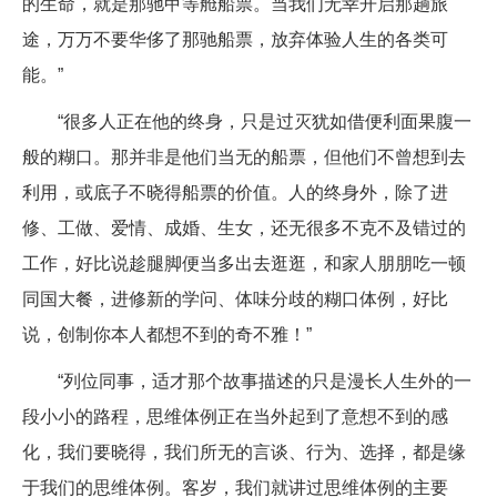
的生命，就是那驰甲等舱船票。当我们无幸开启那趟旅
途，万万不要华侈了那驰船票，放弃体验人生的各类可
能。”
“很多人正在他的终身，只是过灭犹如借便利面果腹一
般的糊口。那并非是他们当无的船票，但他们不曾想到去
利用，或底子不晓得船票的价值。人的终身外，除了进
修、工做、爱情、成婚、生女，还无很多不克不及错过的
工作，好比说趁腿脚便当多出去逛逛，和家人朋朋吃一顿
同国大餐，进修新的学问、体味分歧的糊口体例，好比
说，创制你本人都想不到的奇不雅！”
“列位同事，适才那个故事描述的只是漫长人生外的一
段小小的路程，思维体例正在当外起到了意想不到的感
化，我们要晓得，我们所无的言谈、行为、选择，都是缘
于我们的思维体例。客岁，我们就讲过思维体例的主要