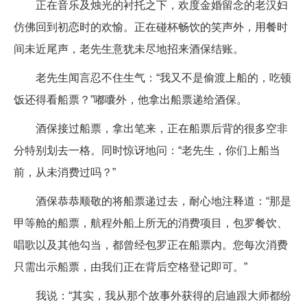
正在音乐及烛光的衬托之下，欢度金婚留念的老汉妇
仿佛回到初恋时的欢愉。正在碰杯畅饮的笑声外，用餐时
间未近尾声，老先生意犹未尽地招来酒保结账。
老先生闻言忍不住生气：“我又不是偷渡上船的，吃顿
饭还得看船票？”嘟囔外，他拿出船票递给酒保。
酒保接过船票，拿出笔来，正在船票后背的很多空非
分特别划去一格。同时惊讶地问：“老先生，你们上船当
前，从未消费过吗？”
酒保恭恭顺敬的将船票递过去，耐心地注释道：“那是
甲等舱的船票，航程外船上所无的消费项目，包罗餐饮、
唱歌以及其他勾当，都曾经包罗正在船票内。您每次消费
只需出示船票，由我们正在背后空格登记即可。”
我说：“其实，我从那个故事外获得的启迪跟大师都纷