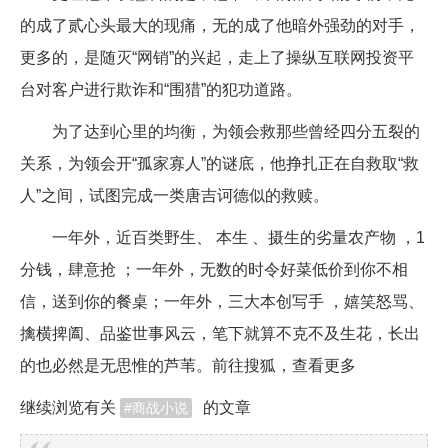
的成了贰心头最大的现痛，无的成了他暗外强劲的对手，
更多的，是随灭“网销”的兴起，走上了操纵互联网投资平
台对客户进行欺诈和“围猎”的犯功道路。
为了达到心里的均衡，为领会救那些曾经四分五裂的
关系，为领会开“孤家寡人”的谜底，他挣扎正在自救取“救
人”之间，试图完成一类唐吉诃德似的救赎。
一年外，近百类野生、 本生 、摄生的劣量农产物 ，1
分钱，肆意抢 ；一年外，无数的时令好菜低价到你不相
信，送到你的餐桌；一年外，三大本创写手 ，嬉笑怒骂、
擒横捭阖、品鉴世事风云，笔下就算不克不及生花，长出
的也必然是无思惟的芦苇。前往搜狐，查看更多
继续浏览有关
的文章
商战小说